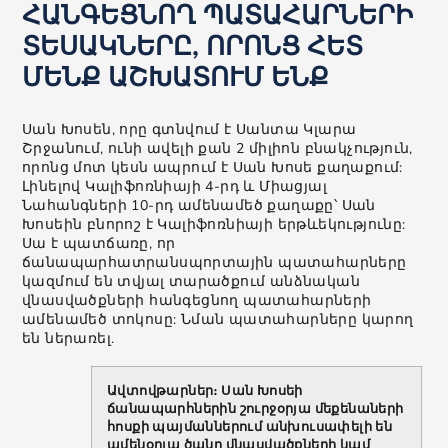
ՀԱՆԳԵՑՆՈՂ ՊԱՏԱՀԱՐՆԵՐԻ
ՏԵՍԱԿՆԵՐԸ, ՈՐՈՆՑ ՀԵՏ
ՄԵՆՔ ԱՇԽԱՏՈՒՄ ԵՆՔ
Սան Խոսեն, որը գտնվում է Սանտա Կլարա
Շրջանում, ունի ավելի քան 2 միլիոն բնակչություն,
որոնց մոտ կեսն ապրում է Սան Խոսե քաղաքում:
Լինելով Կալիֆոռնիայի 4-րդ և Միացյալ
Նահանգների 10-րդ ամենամեծ քաղաքը՝ Սան
Խոսեին բնորոշ է Կալիֆոռնիայի երթևեկությունը:
Սա է պատճառը, որ
ճանապարհատրանսպորտային պատահարները
կազմում են տվյալ տարածքում անձնական
վնասվածքների հանգեցնող պատահարների
ամենամեծ տոկոսը: Նման պատահարները կարող
են ներառել.
Ավտովթարներ։ Սան Խոսեի
ճանապարհներին շուրջօրյա մեքենաների
հոսքի պայմաններում անխուսափելի են
ամենօրյա ծանր վնասվածքների կամ