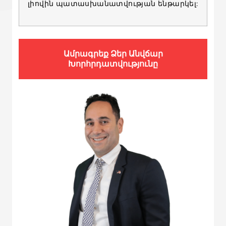
լիովին պատասխանատվության ենթարկել:
Ամրագրեք Ձեր Անվճար
Խորհրդատվությունը