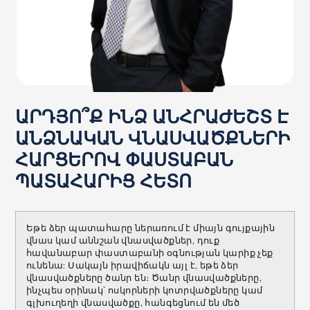
ԱՐԴՅՈ՞Ք ԻՆՁ ԱՆՀՐԱԺԵՇՏ Է
ԱՆՁՆԱԿԱՆ ՎՆԱՍՎԱԾՔՆԵՐԻ
ՀԱՐՑԵՐՈՎ ՓԱՍՏԱԲԱՆ
ՊԱՏԱՀԱՐԻՑ ՀԵՏՈ
Եթե ​​ձեր պատահարը ներառում է միայն գույքային
վնաս կամ աննշան վնասվածքներ, դուք
հավանաբար փաստաբանի օգնության կարիք չեք
ունենա: Սակայն իրավիճակն այլ է, եթե ձեր
վնասվածքները ծանր են։ Ծանր վնասվածքները,
ինչպես օրինակ՝ ոսկորների կոտրվածքները կամ
գլխուղեղի վնասվածքը, հանգեցնում են մեծ