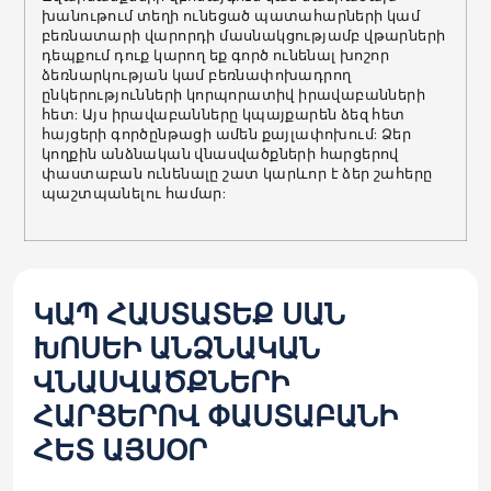
խանութում տեղի ունեցած պատահարների կամ
բեռնատարի վարորդի մասնակցությամբ վթարների
դեպքում դուք կարող եք գործ ունենալ խոշոր
ձեռնարկության կամ բեռնափոխադրող
ընկերությունների կորպորատիվ իրավաբանների
հետ: Այս իրավաբանները կպայքարեն ձեզ հետ
հայցերի գործընթացի ամեն քայլափոխում: Ձեր
կողքին անձնական վնասվածքների հարցերով
փաստաբան ունենալը շատ կարևոր է ձեր շահերը
պաշտպանելու համար:
ԿԱՊ ՀԱՍՏԱՏԵՔ ՍԱՆ
ԽՈՍԵԻ ԱՆՁՆԱԿԱՆ
ՎՆԱՍՎԱԾՔՆԵՐԻ
ՀԱՐՑԵՐՈՎ ՓԱՍՏԱԲԱՆԻ
ՀԵՏ ԱՅՍՕՐ