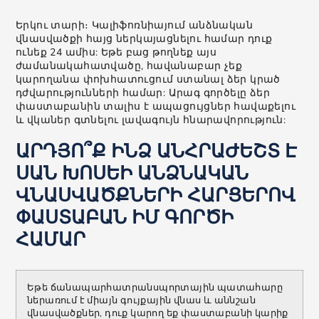
Երկու տարի։ Կալիֆոռնիայում անձնական
վնասվածքի հայց ներկայացնելու համար դուք
ունեք 24 ամիս: Եթե բաց թողնեք այս
ժամանակահատվածը, հավանաբար չեք
կարողանա փոխհատուցում ստանալ ձեր կրած
դժվարությունների համար: Արագ գործելը ձեր
փաստաբանին տալիս է ապացույցներ հավաքելու
և վկաներ գտնելու լավագույն հնարավորություն:
ԱՐԴՅՈ՞Ք ԻՆՁ ԱՆՀՐԱԺԵՇՏ Է
ՍԱՆ ԽՈՍԵԻ ԱՆՁՆԱԿԱՆ
ՎՆԱՍՎԱԾՔՆԵՐԻ ՀԱՐՑԵՐՈՎ
ՓԱՍՏԱԲԱՆ ԻՄ ԳՈՐԾԻ
ՀԱՄԱՐ
Եթե ​​ճանապարհատրանսպորտային պատահարը
ներառում է միայն գույքային վնաս և աննշան
վնասվածքներ, դուք կարող եք փաստաբանի կարիք