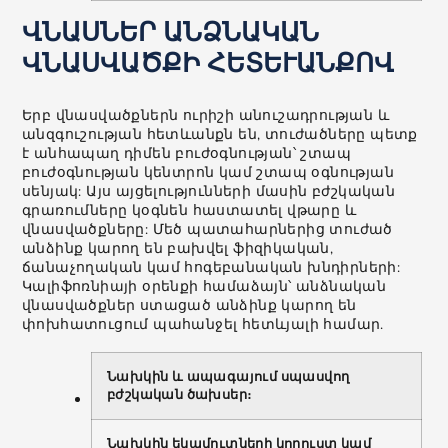
ՎՆԱՍՆԵՐ ԱՆՁՆԱԿԱՆ
ՎՆԱՍՎԱԾՔԻ ՀԵՏԵՒԱՆՔՈՎ
Երբ վնասվածքներն ուրիշի անուշադրության և
անզգուշության հետևանքն են, տուժածները պետք
է անհապաղ դիմեն բուժօգնության՝ շտապ
բուժօգնության կենտրոն կամ շտապ օգնության
սենյակ: Այս այցելությունների մասին բժշկական
գրառումները կօգնեն հաստատել վթարը և
վնասվածքները: Մեծ պատահարներից տուժած
անձինք կարող են բախվել ֆիզիկական,
ճանաչողական կամ հոգեբանական խնդիրների:
Կալիֆոռնիայի օրենքի համաձայն՝ անձնական
վնասվածքներ ստացած անձինք կարող են
փոխհատուցում պահանջել հետևյալի համար.
Նախկին և ապագայում սպասվող
բժշկական ծախսեր։
Նախկին եկամուտների կորուստ կամ