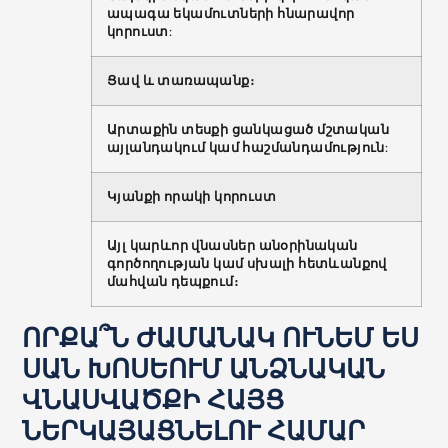
ապագա եկամուտների հնարավոր
կորուստ:
Ցավ և տառապանք։
Արտաքին տեսքի ցանկացած մշտական ​​
այլանդակում կամ հաշմանդամություն:
Կյանքի որակի կորուստ
Այլ կարևոր վնասներ անօրինական
գործողության կամ սխալի հետևանքով
մահվան դեպքում։
ՈՐՔԱ՞Ն ԺԱՄԱՆԱԿ ՈՒՆԵՄ ԵՍ
ՍԱՆ ԽՈՍԵՈՒՄ ԱՆՁՆԱԿԱՆ
ՎՆԱՍՎԱԾՔԻ ՀԱՅՑ
ՆԵՐԿԱՅԱՑՆԵԼՈՒ ՀԱՄԱՐ