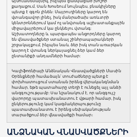
Այնուամենայնիվ, ինչպես ցանկացած խոշոր
քաղաքում, Սան Խոսեում նույնպես, բնակիչները
պետք է զգոն լինեն: Մայրուղիները կարող են
վտանգավոր լինել, իսկ մանրածախ առևտրի
կենտրոններում կամ ոչ անվտանգ աշխատանքային
միջավայրերում կա ընկնելու վտանգ:
Աշխատողները և պարզապես անցորդները կարող
են վնասվածքներ ստանալ շինհրապարակների
շրջակայքում, ինչպես նաև ձեր իսկ տան առարկան
կարող է վտանգ ներկայացնել ձեր կամ ձեր
ընտանիքի անդամների համար:
Կալիֆոռնիայի Անձնական Վնասվածքների Մասին
Օրենքների համաձայն՝ տուժածները պետք է
փոխհատուցում ստանան իրենց վերականգնման
համար, եթե պատահարը տեղի է ունեցել այլ անձի
անզգուշությամբ: Սա նշանակում է, որ անզգույշ
վարորդը պատասխանատու է վթարի համար, իսկ
ընկերությունը կամ կազմակերպությունը
պատասխանատու է իրենց սեփականության
տարածքում ձեր վնասվածքի համար։
ԱՆՁՆԱԿԱՆ ՎՆԱՍՎԱԾՔՆԵՐԻ