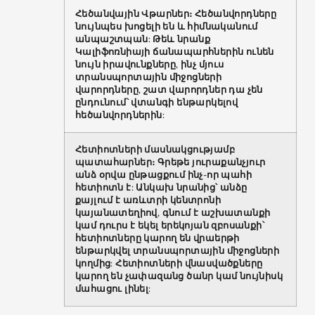
Հեծանվային Վթարներ։ Հեծանվորդները
նույնպես խոցելի են և հիմնականում
անպաշտպան: Թեև նրանք
Կալիֆոռնիայի ճանապարհներին ունեն
նույն իրավունքները, ինչ մյուս
տրանսպորտային միջոցների
վարորդները, շատ վարորդներ դա չեն
ընդունում՝ վտանգի ենթարկելով
հեծանվորդներին:
Հետիոտների մասնակցությամբ
պատահարներ։ Գրեթե յուրաքանչյուր
անձ օրվա ընթացքում ինչ-որ պահի
հետիոտն է: Անկախ նրանից՝ անձը
քայլում է առևտրի կենտրոնի
կայանատեղիով, գնում է աշխատանքի
կամ դուրս է եկել երեկոյան զբոսանքի՝
հետիոտները կարող են վրաերթի
ենթարկվել տրանսպորտային միջոցների
կողմից: Հետիոտների վնասվածքները
կարող են չափազանց ծանր կամ նույնիսկ
մահացու լինել: