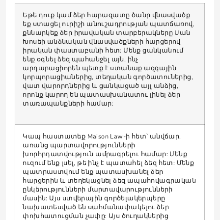
Եթե ​​դուք կամ ձեր հարազատը ծանր վնասվածք
եք ստացել ուրիշի անուշադրության պատճառով,
քննարկեք ձեր իրավական տարբերակները Սան
Խոսեի անձնական վնասվածքների հարցերով
իրական փաստաբանի հետ: Մենք ցանկանում
ենք օգնել ձեզ պահանջել այն, ինչ
արդարացիորեն պետք է ստանաք ազգային
կորպորացիաներից, տեղական գործատուներից,
վատ վարորդներից և ցանկացած այլ անձից,
որոնք կարող են պատասխանատու լինել ձեր
տառապանքների համար:
Կապ հաստատեք Maison Law-ի հետ՝ անվճար,
առանց պարտավորությունների
խորհրդատվություն ամրագրելու համար: Մենք
ուզում ենք լսել, թե ինչ է պատահել ձեզ հետ: Մենք
պատրաստվում ենք պատասխանել ձեր
հարցերին և տեղեկացնել ձեզ ապահովագրական
ընկերությունների մարտավարությունների
մասին: Այս ստվերային գործելակերպերը
նախատեսված են սահմանափակելու ձեր
փոխհատուցման չափը: Այս ծուղակներից