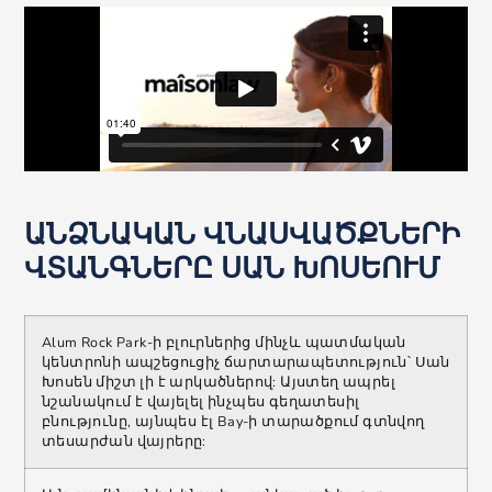
ԱՆՁՆԱԿԱՆ ՎՆԱՍՎԱԾՔՆԵՐԻ
ՎՏԱՆԳՆԵՐԸ ՍԱՆ ԽՈՍԵՈՒՄ
Alum Rock Park-ի բլուրներից մինչև պատմական
կենտրոնի ապշեցուցիչ ճարտարապետություն՝ Սան
Խոսեն միշտ լի է արկածներով: Այստեղ ապրել
նշանակում է վայելել ինչպես գեղատեսիլ
բնությունը, այնպես էլ Bay-ի տարածքում գտնվող
տեսարժան վայրերը: