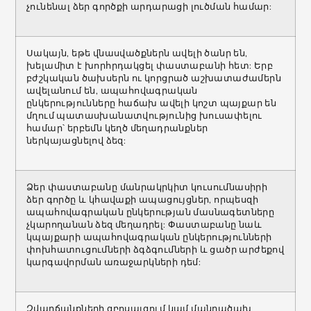
չունենալ ձեր գործքի արդարացի լուծման համար:
Սակայն, եթե վնասվածքներն ավելի ծանր են,
խելամիտ է խորհրդակցել փաստաբանի հետ: Երբ
բժշկական ծախսերն ու կորցրած աշխատաժամերն
ավելանում են, ապահովագրական
ընկերությունները հաճախ ավելի կոշտ պայքար են
մղում պատասխանատվությունից խուսափելու
համար՝ երբեմն կեղծ մեղադրանքներ
ներկայացնելով ձեզ:
Ձեր փաստաբանը մանրակրկիտ կուսումնասիրի
ձեր գործը և կհավաքի ապացույցներ, որպեսզի
ապահովագրական ընկերության մասնագետները
չկարողանան ձեզ մեղադրել: Փաստաբանը նաև
կպայքարի ապահովագրական ընկերությունների
փոխհատուցումների ձգձգումների և ցածր արժեքով
կարգավորման առաջարկների դեմ:
Զվարճանքների զբոսայգում կամ մանրածախ