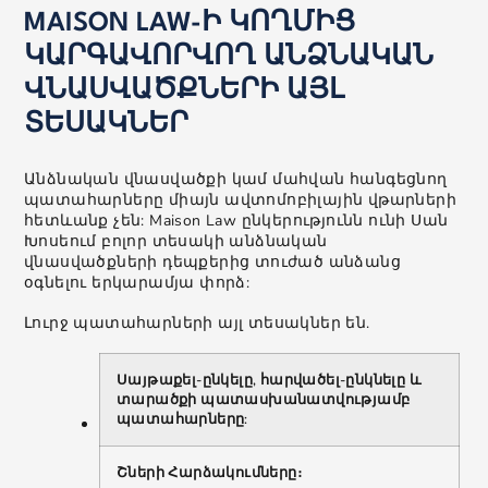
MAISON LAW-Ի ԿՈՂՄԻՑ
ԿԱՐԳԱՎՈՐՎՈՂ ԱՆՁՆԱԿԱՆ
ՎՆԱՍՎԱԾՔՆԵՐԻ ԱՅԼ
ՏԵՍԱԿՆԵՐ
Անձնական վնասվածքի կամ մահվան հանգեցնող
պատահարները միայն ավտոմոբիլային վթարների
հետևանք չեն: Maison Law ընկերությունն ունի Սան
Խոսեում բոլոր տեսակի անձնական
վնասվածքների դեպքերից տուժած անձանց
օգնելու երկարամյա փորձ:
Լուրջ պատահարների այլ տեսակներ են.
Սայթաքել-ընկելը, հարվածել-ընկնելը և
տարածքի պատասխանատվությամբ
պատահարները:
Շների Հարձակումները։