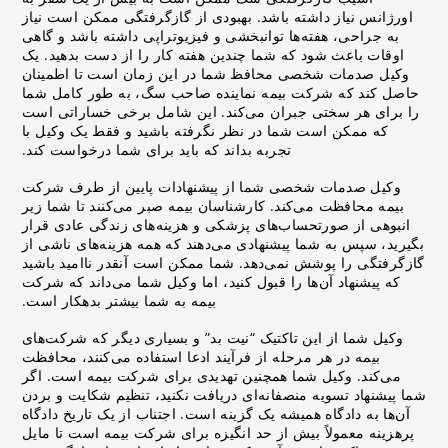
اورژانس نیاز داشته باشد. بهبودی از گازگرفتگی ممکن است نیاز
به جراحی، هفته‌ها توانبخشی و فیزیوتراپی داشته باشد و گاهی
اوقات باعث شود که شما چندین هفته کار را از دست بدهید. یک
وکیل صدمات شخصی محافظ شما در این زمان است تا اطمینان
حاصل کند که شرکت بیمه نماینده صاحب سگ، به طور کامل شما
را برای هر سختی جبران می‌کند. این شامل برخی خساراتی است
که ممکن است شما در نظر نگرفته باشید و فقط یک وکیل با
تجربه بداند که باید برای شما درخواست کند.
وکیل صدمات شخصی شما از پیشنهادات پایین از طرف شرکت
بیمه محافظت می‌کند. کارشناسان بیمه صبر می‌کنند تا شما زیر
انبوهی از صورتحساب‌های پزشکی و هزینه‌های زندگی عادی قرار
بگیرید، سپس به شما پیشنهادی می‌دهند که همه هزینه‌های ناشی از
گازگرفتگی را پوشش نمی‌دهد. شما ممکن است آنقدر ناامید باشید
که پیشنهاد آن‌ها را قبول کنید، اما وکیل شما می‌داند که شرکت
بیمه به شما بیشتر بدهکار است.
وکیل شما از این تاکتیک “نیت بد” و بسیاری دیگر که شرکت‌های
بیمه در هر مرحله از فرآیند ادعا استفاده می‌کنند، محافظت
می‌کند. وکیل شما همچنین تهدیدی برای شرکت بیمه است. اگر
شما پیشنهاد تسویه منصفانه‌ای دریافت نکنید، تنظیم شکایت و بردن
آن‌ها به دادگاه همیشه یک گزینه است. اجتناب از یک تاریخ دادگاه
پرهزینه معمولاً بیش از حد انگیزه برای شرکت بیمه است تا مایل