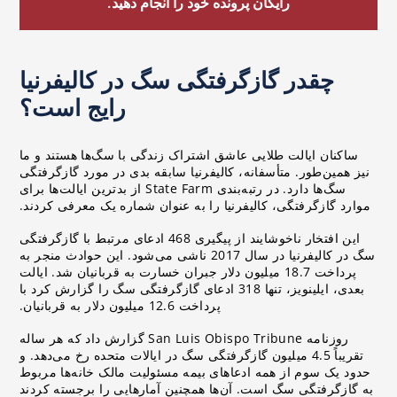
رایگان پرونده خود را انجام دهید.
چقدر گازگرفتگی سگ در کالیفرنیا
رایج است؟
ساکنان ایالت طلایی عاشق اشتراک زندگی با سگ‌ها هستند و ما
نیز همین‌طور. متأسفانه، کالیفرنیا سابقه بدی در مورد گازگرفتگی
سگ‌ها دارد. در رتبه‌بندی State Farm از بدترین ایالت‌ها برای
موارد گازگرفتگی، کالیفرنیا را به عنوان شماره یک معرفی کردند.
این افتخار ناخوشایند از پیگیری 468 ادعای مرتبط با گازگرفتگی
سگ در کالیفرنیا در سال 2017 ناشی می‌شود. این حوادث منجر به
پرداخت 18.7 میلیون دلار جبران خسارت به قربانیان شد. ایالت
بعدی، ایلینویز، تنها 318 ادعای گازگرفتگی سگ را گزارش کرد با
پرداخت 12.6 میلیون دلار به قربانیان.
روزنامه San Luis Obispo Tribune گزارش داد که هر ساله
تقریباً 4.5 میلیون گازگرفتگی سگ در ایالات متحده رخ می‌دهد. و
حدود یک سوم از همه ادعاهای بیمه مسئولیت مالک خانه‌ها مربوط
به گازگرفتگی سگ است. آن‌ها همچنین آمارهایی را برجسته کردند