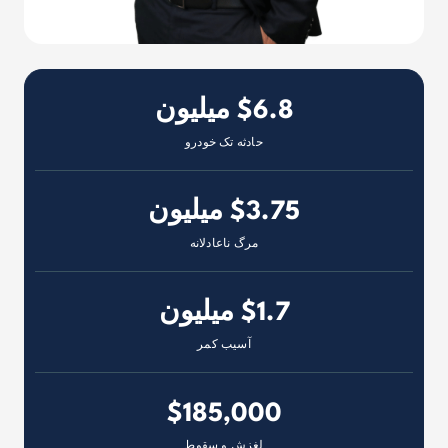
$6.8 میلیون
حادثه تک خودرو
$3.75 میلیون
مرگ ناعادلانه
$1.7 میلیون
آسیب کمر
$185,000
لغزش و سقوط