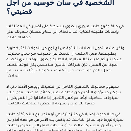
الشخصية في سان خوسيه من أجل
قضيتي؟
في حالة وقوع حادث مروري ينطوي ببساطة على أضرار في الممتلكات
وإصابات طفيفة للغاية، قد لا تحتاج إلى محامٍ لضمان حصولك على
معاملة عادلة.
ولكن عندما تكون الإصابات الناتجة عن أي نوع من الحوادث أكثر خطورة
بطبيعتها، فمن الحكمة أن تتحدث عن قضيتك مع محامٍ محترف.
عندما تتراكم عليك تكاليف الرعاية الطبية ويطول الوقت الذي تقضيه
بعيدًا عن العمل، فإن شركات التأمين ستسعى بكل قوتها لتجنب
تحمل اللوم عما حدث، حتى أنهم قد يتهمونك زورًا بالتسبب في
الحادث.
سيقوم محاميك بالتحقيق الكامل في قضيتك ويجمع الأدلة حتى لا
يتمكن مسؤولو التأمين من محاولة تغيير حقائق ما حدث. فوق ذلك،
سيترقب محاميك أيضًا موظفي التأمين إذا ماطلوا في التعويض أو
قدموا لك عرض تسوية لا يغطي احتياجاتك بالكامل.
في حالة حدوث إصابة في متنزه ترفيهي أو متجر بيع بالتجزئة أو حادث
سيارة تورط فيه سائق شاحنة، قد ينتهي بك الأمر في مواجهة أكثر من
وكيل تأمين، فالشركات الكبيرة أو شركات النقل التي تتعرض لحادث