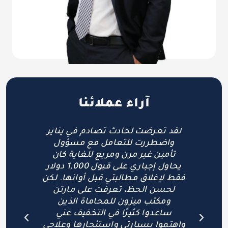
آراء عملائنا
”لقد تعرضت لحادث منذ حوالي 3
لقد تعرضت لحادث تصادم في يناير
”ل
واضطررت للتعامل مع مسؤول
ال
تأمين غير مرن ومريع للغاية كان
مت
ة
يحاول إجباري على قبول 1,000 دولار
لحا
مل
فقط لإغلاق مطالبتي قبل أوانها. لكن
خطو
لم
لحسن الحظ، تعرفت على مارتن
احت
ل
ومكتب ميزون للمحاماة الذين
مخ
"
ساعدوا كثيرًا في التخفيف عني
الإ
واهتموا بسيارتي واستئجارها وعلاجي
أصد