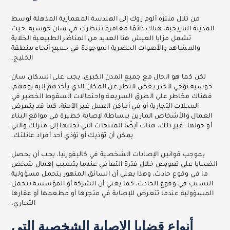
من تلال منتزه ألوم روك إلى الهندسة المعمارية المذهلة لوسط
المدينة التاريخية، هناك دائمًا مغامرة تنتظرك في سان خوسيه، حيث
تشمل مزايا العيش هنا العديد من المناظر الطبيعية الخلابة
والمشاهد والأصوات الحضرية الموجودة في جميع أنحاء منطقة
الخليج.
لكن كما هو الحال مع جميع المدن الكبرى، يجب على السكان سان
خوسيه توخي الحذر بغض النظر عن المكان الذي يأخذهم إليه يومهم،
فهناك مخاطر على الطرق السريعة واحتمالات السقوط الخطير في
المحلات التجارية أو في أماكن العمل غير الآمنة، كما قد يتعرض
العمال والأشخاص المارين ببساطة لإصابة خطيرة في مواقع البناء
أو حولها. غير ذلك، هناك أيضًا المنتجات التي تجلبها إلى منزلك والتي
يمكن أن تؤذيك أو تؤذي أحد أفراد عائلتك.
بموجب قوانين الإصابات الشخصية في كاليفورنيا، يجب أن يحصل
الضحايا على تعويض خلال فترة التعافي عندما يتسبب إهمال شخص
ما في وقوع حادث، وهذا يعني أن السائق المتهور يتحمل مسؤولية
التسبب في وقوع الحادث، كما يعني أن الشركة أو المؤسسة تتحمل
المسؤولية عندما تتعرض للإصابة في متجرها أو مطعمها أو عقارها
التجاري.
أنواع قضايا الإصابة الشخصية التي