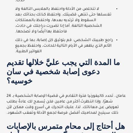
حدث.
لا تتخلص من الأدلة واحتفظ بالملابس التالفة ولا
تغسلها حتى تنتهي قضيتك، واحتفظ كذلك بحذائك بعد
السقوط ولا ترتديه بعدها، واحتفظ بالممتلكات
الشخصية التالفة. أما إذا تضررت دراجتك في حادث،
فاحتفظ بها أيضًا ولا تصلحها.
راجع طبيبك الشخصي: قم بتوثيق كل إصابة، بما في ذلك
الألم الذي يظهر في الأيام التالية للحادث، واحتفظ بجميع
الفواتير الطبية.
ما المدة التي يجب عليَّ خلالها تقديم
دعوى إصابة شخصية في سان
خوسيه؟
عامان. تحدد كاليفورنيا فترة التقادم في قضية الإصابة الشخصية بـ 24
شهرًا، وإذا انتظرتَ أكثر من عامين فلن يُسمح لك عادةً بطلب
تعويض عن معاناتك. لذا، عليك التحرك في أسرع وقت ممكن لأن
ذلك سيتيح لمحاميك أفضل فرصة لجمع الأدلة وتعقب الشهود.
هل أحتاج إلى محامٍ متمرس بالإصابات