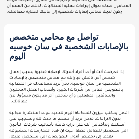
ما ستعتمد على محاميها لإخراجها من المأزق، وسيقف هؤلاء
المحامون ضدك طوال إجراءات عملية المطالبات. لذلك، من المهم أن
يكون لديك محامي إصابات شخصية إلى جانبك لحماية مصالحك.
تواصل مع محامي متخصص
بالإصابات الشخصية في سان خوسيه
اليوم
إذا تعرضت أنت أو أحد أفراد أسرتك لإصابة خطيرة بسبب إهمال
شخص آخر، ناقش خياراتك مع محامي متخصص بالإصابات
الشخصية في سان خوسيه. نحن نريد مساعدتك في المطالبة
بالتعويض العادل من شركات الكبيرة وأصحاب العمل المحليين
والسائقين المهملين وأي شخص آخر قد يكون مسؤولًا عن
معاناتك..
اتصل بمكتب ميزون للمحاماة اليوم لتحديد موعد استشارة مجانية
بدون التزامات، فنحن نريد أن نسمع ما حدث لك وسنجيب على
أسئلتك ونتأكد من أنك على دراية كاملة بأساليب شركات التأمين
التي ستضطر للتعامل معها، حيث ان هذه الممارسات المشبوهة
تهدف إلى تخفيض أموال التعويضات التي ستحصل عليها،