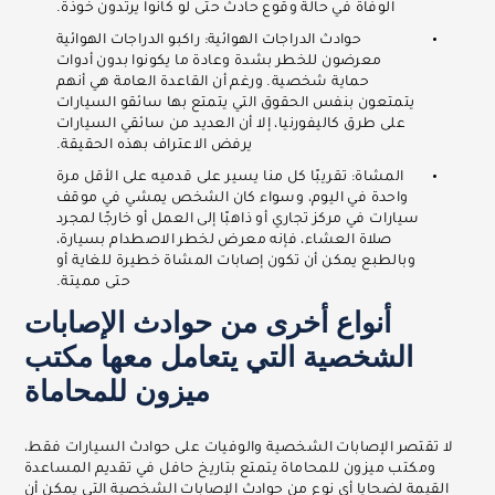
الوفاة في حالة وقوع حادث حتى لو كانوا يرتدون خوذة.
حوادث الدراجات الهوائية: راكبو الدراجات الهوائية
معرضون للخطر بشدة وعادة ما يكونوا بدون أدوات
حماية شخصية. ورغم أن القاعدة العامة هي أنهم
يتمتعون بنفس الحقوق التي يتمتع بها سائقو السيارات
على طرق كاليفورنيا، إلا أن العديد من سائقي السيارات
يرفض الاعتراف بهذه الحقيقة.
المشاة: تقريبًا كل منا يسير على قدميه على الأقل مرة
واحدة في اليوم، وسواء كان الشخص يمشي في موقف
سيارات في مركز تجاري أو ذاهبًا إلى العمل أو خارجًا لمجرد
صلاة العشاء، فإنه معرض لخطر الاصطدام بسيارة،
وبالطبع يمكن أن تكون إصابات المشاة خطيرة للغاية أو
حتى مميتة.
أنواع أخرى من حوادث الإصابات
الشخصية التي يتعامل معها مكتب
ميزون للمحاماة
لا تقتصر الإصابات الشخصية والوفيات على حوادث السيارات فقط،
ومكتب ميزون للمحاماة يتمتع بتاريخ حافل في تقديم المساعدة
القيمة لضحايا أي نوع من حوادث الإصابات الشخصية التي يمكن أن