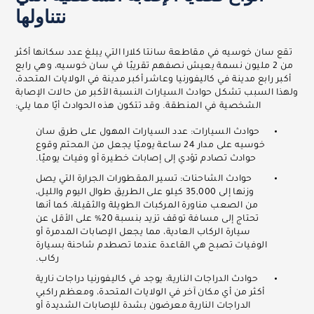
نتناولها
تقع سان خوسيه في مقاطعة سانتا كلارا التي يبلغ عدد سكانها أكثر
من 2 مليون نسمة يعيش نصفهم تقريبًا في سان خوسيه، وهي رابع
أكبر رابع مدينة في كاليفورنيا وعاشر أكبر مدينة في الولايات المتحدة،
ولهذا السبب تشكل حوادث السيارات النسبة الأكبر من حالات الإصابة
الشخصية في المنطقة. وقد تتكون هذه الحوادث أيًا مما يلي:
حوادث السيارات: عدد السيارات المهول على طرق سان
خوسيه على مدار 24 ساعة يوميًا يجعل من المحتم وقوع
حوادث تصادم تؤدي إلى إصابات خطيرة أو وفيات يوميًا.
حوادث الشاحنات: تسير المقطورات الجرارة التي يصل
وزنها إلى 35,000 كيلو على الطريق طوال اليوم والليل،
من الصعب مناورة المركبات الطويلة والثقيلة، كما أنها
تحتاج إلى مسافة توقف تزيد بنسبة 20% على الأقل عن
سيارة الركاب العادية، مما يجعل الإصابات المدمرة أو
الوفيات تصبح هي القاعدة عندما تصطدم شاحنة بسيارة
ركاب.
حوادث الدراجات النارية: يوجد في كاليفورنيا دراجات نارية
أكثر من أي مكان آخر في الولايات المتحدة، ومعظم راكبي
الدراجات النارية معرضون بشدة للإصابات الشديدة أو