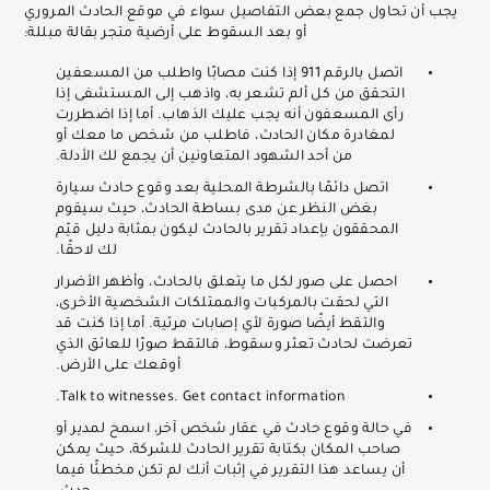
يجب أن تحاول جمع بعض التفاصيل سواء في موقع الحادث المروري
أو بعد السقوط على أرضية متجر بقالة مبللة:
اتصل بالرقم 911 إذا كنت مصابًا واطلب من المسعفين
التحقق من كل ألم تشعر به، واذهب إلى المستشفى إذا
رأى المسعفون أنه يجب عليك الذهاب. أما إذا اضطررت
لمغادرة مكان الحادث، فاطلب من شخص ما معك أو
من أحد الشهود المتعاونين أن يجمع لك الأدلة.
اتصل دائمًا بالشرطة المحلية بعد وقوع حادث سيارة
بغض النظر عن مدى بساطة الحادث، حيث سيقوم
المحققون بإعداد تقرير بالحادث ليكون بمثابة دليل قيّم
لك لاحقًا.
احصل على صور لكل ما يتعلق بالحادث، وأظهر الأضرار
التي لحقت بالمركبات والممتلكات الشخصية الأخرى،
والتقط أيضًا صورة لأي إصابات مرئية. أما إذا كنت قد
تعرضت لحادث تعثر وسقوط، فالتقط صورًا للعائق الذي
أوقعك على الأرض.
Talk to witnesses. Get contact information.
في حالة وقوع حادث في عقار شخص آخر، اسمح لمدير أو
صاحب المكان بكتابة تقرير الحادث للشركة، حيث يمكن
أن يساعد هذا التقرير في إثبات أنك لم تكن مخطئًا فيما