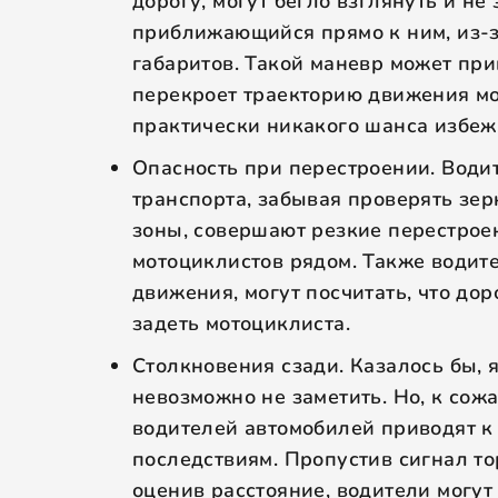
дорогу, могут бегло взглянуть и не
приближающийся прямо к ним, из-з
габаритов. Такой маневр может при
перекроет траекторию движения мо
практически никакого шанса избеж
Опасность при перестроении. Води
транспорта, забывая проверять зер
зоны, совершают резкие перестроен
мотоциклистов рядом. Также водит
движения, могут посчитать, что до
задеть мотоциклиста.
Столкновения сзади. Казалось бы, 
невозможно не заметить. Но, к сож
водителей автомобилей приводят к
последствиям. Пропустив сигнал т
оценив расстояние, водители могут