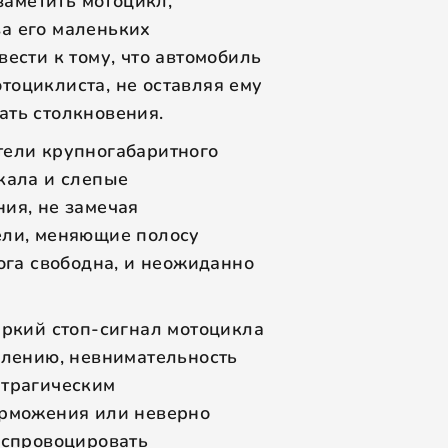
 заметить мотоцикл,
а его маленьких
вести к тому, что автомобиль
тоциклиста, не оставляя ему
ать столкновения.
тели крупногабаритного
кала и слепые
ия, не замечая
ели, меняющие полосу
рога свободна, и неожиданно
яркий стоп-сигнал мотоцикла
алению, невнимательность
 трагическим
орможения или неверно
 спровоцировать