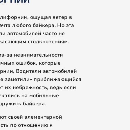
ОРНИИ
алифорнии, ощущая ветер в
ечта любого байкера. Но эта
ли автомобилей часто не
ужасающим столкновениям.
из-за невнимательности
пичных ошибок, которые
рнии. Водители автомобилей
 не заметили» приближающийся
т их небрежность, ведь если
екались на мобильные
аружить байкера.
ют своей элементарной
сть по отношению к