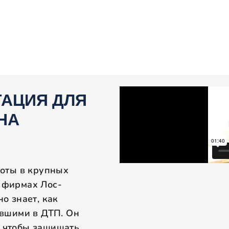
ТАЦИЯ ДЛЯ
НА
боты в крупных
 фирмах Лос-
о знает, как
авшими в ДТП. Он
 чтобы защищать