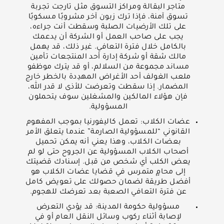
متاجر البقالة ومراكز التسوق مثل تارجت تجربة
تسوق آمنة، فإذا ترك زبون آخر مشروبًا مسكوبًا
على تلك الأرضيات الصلبة وسقطت أنت جراءه،
يجب على صاحب العمل أو الشركة أن يدعمك
بالكامل خلال فترة التعافي. غير ذلك، قد يهمل
مالك شقة أو شركة إدارة أحد المنتجعات تأمين
مساند مجموعة من السلالم، أو قد يترك موظفو
ملعب الغولف أحد الأغراض المهدِدة بالخطر خارج
المضمار. إذا سقطت وتعرضت للأذى لا قدر الله،
فإن هؤلاء المالكين والمشغلين سوف يتحملون
المسؤولية.
عضات الكلاب: تعمل كاليفورنيا بموجب المفهوم
القانوني “للمسؤولية الصارمة” عندما يتعلق الأمر
بعضات الكلاب، وهذا يعني أنه يمكن تحميل
أصحاب الكلاب المسؤولية عن الجروح حتى لو لم
يعض الكلب أي شخص من قبل. إسنادك قضيتك
إلى محامٍ متمرس في قضايا عضات الكلاب هو
أفضل طريقة لضمان حصولك على تعويض كامل
عن فترة التعافي الصعبة بعد تعرضك للهجوم.
مسؤولية حكومة المدينة: قد يؤدي التعرض
لإصابة أثناء ركوب وسائل النقل العام أو في