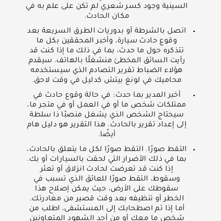
السينية وجود كسر شعري لم تكن على علم به في
مكان الحادث.
اتصل بالشرطة أو بدوريات الطرق السريعة بعد
وقوع حادث سيارة، وأخبر المحققين بكل ما
تتذكره حول ما حدث، بما في ذلك ما إذا كنت قد
رأيت السائق المخطئ منشغلًا بالهاتف. سيقدم
هؤلاء الضباط تقرير التصادم الذي سيستخدمه
محاميك في لونغ بيتش كدليل في وقت لاحق.
أخبر المدير بما حدث: في حالة وقوع حادث في
ممتلكات شخص ما أو في العمل أو في متجر ما،
سيحتاج الشخص الذي يشغل منصبًا ذا سلطة
إلى إعداد تقرير بالحادث. هذا التقرير هو دليل هام
أيضًا.
التقط صورًا. التقط صورًا لكل ما يتعلق بالحادث،
بما في ذلك الأضرار التي لحقت بالسيارات أو بك.
إذا كنت قد تعرضت لحادث انزلاق أو تعثر
وسقوط، التقط صورًا للعائق الذي تسبب في
سقوطك على الأرض، حيث يمكن إصلاح هذا
الخطر أو تنظيفه بعد وقت قصير من مغادرتك.
أما إذا تم اصطحابك إلى المستشفى، اطلب من
شخص ما معك أو من أحد الشهود المتعاونين