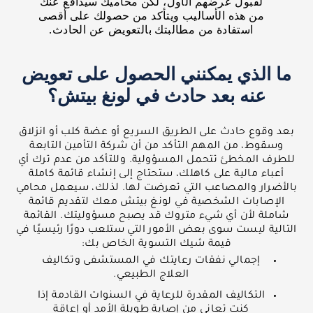
لقبول عرضهم الأول، لكن محاميك سيدافع عنك
من هذه الأساليب ويتأكد من حصولك على أقصى
استفادة من مطالبتك بالتعويض عن الحادث.
ما الذي يمكنني الحصول على تعويض
عنه بعد حادث في لونغ بيتش؟
بعد وقوع حادث على الطريق السريع أو عضة كلب أو انزلاق
وسقوط، من المهم التأكد من أن شركة التأمين التابعة
للطرف المخطئ تتحمل المسؤولية. وللتأكد من عدم ترك أي
أعباء مالية على كاهلك، ستحتاج إلى إنشاء قائمة كاملة
بالأضرار والمصاعب التي تعرضت لها. لذلك، سيعمل محامي
الإصابات الشخصية في لونغ بيتش معك لتقديم قائمة
شاملة لأن أي شيء متروك قد يصبح مسؤوليتك. القائمة
التالية ليست سوى بعض الأمور التي ستلعب دورًا رئيسيًا في
قيمة شيك التسوية الخاص بك:
إجمالي نفقات رعايتك في المستشفى وتكاليف
العلاج الطبيعي.
التكاليف المقدرة للرعاية في السنوات القادمة إذا
كنت تعاني من إصابة طويلة الأمد أو إعاقة