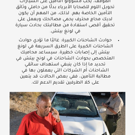
الموقف، يحب مسؤولو التأمين على السيارات
تحويل اللوم للضحايا الأبرياء بدلًا من حاملي وثائق
التأمين الخاصة بهم. لذلك، من المهم أن يكون
لديك محامٍ محترف يحمي مصالحك ويعمل على
تحقيق أقصى استفادة من مطالبتك بحادث سيارة
في لونغ بيتش.
حوادث الشاحنات الكبيرة: غالبًا ما تؤدي حوادث
الشاحنات الكبيرة على الطرق السريعة في لونغ
بيتش إلى إصابات خطيرة. سيساعد محاميك
المتخصص بحوادث الشاحنات في لونج بيتش في
تحديد ما إذا كان ينبغي استهداف سائقي
الشاحنات أم الشركات التي يعملون بها في
مطالبة التأمين، ففي بعض الحالات قد يتعين
على كلا الطرفين تقديم الدعم لك.