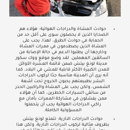
حوادث المشاة والدراجات الهوائية: هؤلاء هم
الضحايا الذين لا يحصلون سوى على أقل حد من
الحماية في حوادث الطرق. لهذا، يجب على
المشاة الذين يصطدمون في ممرات المشاة
وخارجها أن يطلبوا الدعم في حالة الإصابة من
السائقين المهملين. لقد وضع موقع ووك سكور
مدينة لونغ بيتش ضمن قائمة العشرة الأوائل
للمدن الكبيرة الأكثر قابلية للمشي في البلاد، كما
أنه يرى أن المدينة مناسبة جدًا لركوب الدراجات.
البشر بطبيعتهم يحبون الخروج تحت أشعة
الشمس، ولكن يجب على المشاة والراكبين الحذر
من سائقي السيارات الخطرين، كما أن هؤلاء
ممن يفشلون في مشاركة الممرات بأمان مع
راكبي الدراجات الهوائية يجب أن يتحملوا
المسؤولية الكاملة.
حوادث الدراجات النارية: تتمتع لونغ بيتش
بظروف مثالية لركوب الدراجات النارية، ولكن هذا