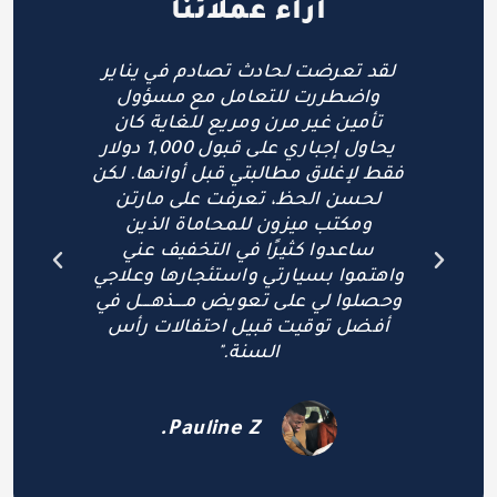
آراء عملائنا
”لقد تعرضت لحادث منذ حوالي 3
لقد تعرضت لحادث تصادم في يناير
”ل
واضطررت للتعامل مع مسؤول
ال
تأمين غير مرن ومريع للغاية كان
مت
ة
يحاول إجباري على قبول 1,000 دولار
لحا
مل
فقط لإغلاق مطالبتي قبل أوانها. لكن
خطو
لم
لحسن الحظ، تعرفت على مارتن
احت
ل
ومكتب ميزون للمحاماة الذين
مخ
"
ساعدوا كثيرًا في التخفيف عني
الإ
واهتموا بسيارتي واستئجارها وعلاجي
أصد
وحصلوا لي على تعويض مــــذهــــل في
أفضل توقيت قبيل احتفالات رأس
السنة."
Pauline Z.