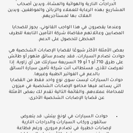
الدراجات النارية والهوائية والمشاة، ويدين أصحاب
المشاريع بهذه الرعاية للعملاء والزبائن والموظفين، ويدين
الملاك بها لمستأجريهم.
وعندما يقصرون في هذا الواجب القانوني، يجوز للضحايا
المصابين وعائلاتهم مقاضاة شركة التأمين التابعة للطرف
المخطئ للحصول على الدعم.
بعض الأمثلة الأكثر شيوعًا لقضايا الإصابات الشخصية هي
حوادث تصادم السيارات، فقد يصدم سائق متهور أو طائش
على طرق 710 أو 1 أو 19 السريعة سيارتك من أي زاوية. إذا
تعرضت للأذى، فستطالب أنت شركة تأمين سيارة السائق
بالدعم في الفواتير الطبية وغيرها.
حوادث السيارات ليست سوى نوع واحد فقط من القضايا
التي يساعد فيها محامو الإصابات الشخصية في ميزون
للمحاماة عملاءهم، والقائمة التالية تقدم لك بعض الأمثلة
عن قضايا الإصابات الشخصية الأخرى:
حوادث السيارات في لونغ بيتش: قد يتعرض
سائقون وركاب السيارات والدراجات النارية
لإصابات خطيرة في تصادم مروري. ورغم فظاعة