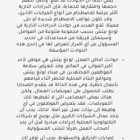
يعني أيضًا أن الحوادث قد تقع، ونظرًا لصغر
حجمها وافتقارها للحماية، فإن الدراجات النارية
أكثر عرضة للاصطدام من أنواع المركبات الأخرى،
وقد تكون عواقب الاصطدام شديدة أو حتى
مميتة. تقع العديد من حوادث الدراجات النارية في
لونغ بيتش بسبب مجموعة متنوعة من العوامل،
وسيتمكن فريقنا من مساعدتك في تحديد
المسؤول عن أي أضرار تتعرض لها في إحدى هذه
الحوادث المؤسفة.
حوادث أماكن العمل: لونغ بيتش هي موطن لأحد
أكبر الموانئ في العالم، وقد تتعرض سلامة
الموظفين المجتهدين في ميناء لونغ بيتش
ومواقع البناء المحلية للخطر أثناء قيامهم
بأعمال خطرة، وفي هذه الحالة قد يتقدم الضحايا
بطلب للحصول على تعويضات العمال، ولكن
هناك بعض المصاعب التي لا تغطيها تلك
التعويضات، فقد يتعرض الموظفون في أي
وظيفة إلى بيئات عمل غير آمنة. لذلك، يجب أن
يتخذ عمال الشركات الكبرى مثل بوينج أو شركات
التكنولوجيا المحلية إجراءات مبادرة قبل أن يجد
أصحاب العمل طرقًا لتجنب المسؤولية.
إصابات الانزلاق والسقوط: يجب أن توفر لك