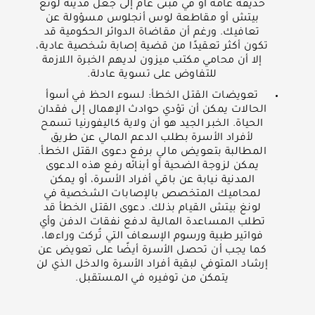
حديقة عامة أو في مبنى عام إلى جعل مدينة لونغ
بيتش أو مقاطعة لوس أنجلوس مسؤولة عن
تعافيك. ورغم أن مقاضاة الدوائر الحكومية قد
تكون أكثر تعقيدًا من قضية إصابة شخصية عادية،
إلا أن محامي مكتب ميزون لديهم الخبرة اللازمة
للتفاوض على تسوية عادلة.
تعويضات القتل الخطأ: لسوء الحظ في أسوأ
الحالات يمكن أن تؤدي حوادث الإهمال إلى فقدان
الحياة. الخبر الجيد هو أن ولاية كاليفورنيا تسمح
لأفراد الأسرة بطلب الدعم المالي عن طريق
المطالبة بتعويض مالي برفع دعوى القتل الخطأ.
يمكن لزوجة الضحية أو أبنائه رفع هذه الدعوى
المدنية نيابة عن باقي أفراد الأسرة، أو يمكن
لمحاميك المتخصص بالإصابات الشخصية في
لونغ بيتش القيام بذلك. دعوى القتل الخطأ قد
تطلب المساعدة المالية لدفع نفقات الدفن وأي
فواتير طبية ورسوم الإسعاف التي تُركت وراءها،
كما يجب أن تحصل الأسرة أيضًا على تعويض عن
إرشاد المتوفي لبقية أفراد الأسرة والدخل الذي لن
يتمكن من توفيره في المستقبل.